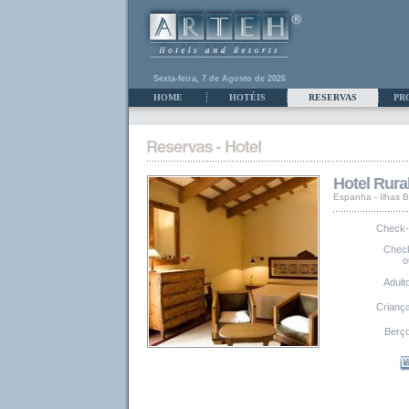
Sexta-feira, 7 de Agosto de 2026
HOME
HOTÉIS
RESERVAS
PR
Hotel Rura
Espanha - Ilhas B
Check-
Chec
o
Adult
Crianç
Berç