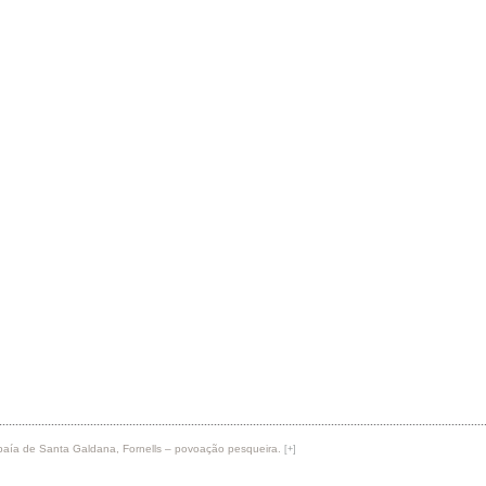
– baía de Santa Galdana, Fornells – povoação pesqueira.
[+]