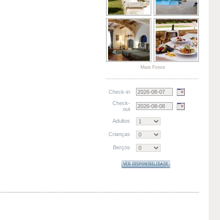
Mais Fotos
Check-in
Check-
out
Adultos
Crianças
Berços