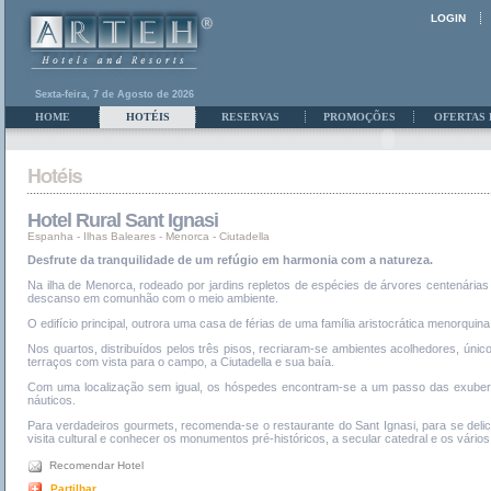
LOGIN
Sexta-feira, 7 de Agosto de 2026
HOME
HOTÉIS
RESERVAS
PROMOÇÕES
OFERTAS 
Hotel Rural Sant Ignasi
Espanha
-
Ilhas Baleares
-
Menorca - Ciutadella
Desfrute da tranquilidade de um refúgio em harmonia com a natureza.
Na ilha de Menorca, rodeado por jardins repletos de espécies de árvores centenárias 
descanso em comunhão com o meio ambiente.
O edifício principal, outrora uma casa de férias de uma família aristocrática menorqui
Nos quartos, distribuídos pelos três pisos, recriaram-se ambientes acolhedores, único
terraços com vista para o campo, a Ciutadella e sua baía.
Com uma localização sem igual, os hóspedes encontram-se a um passo das exuberant
náuticos.
Para verdadeiros gourmets, recomenda-se o restaurante do Sant Ignasi, para se deli
visita cultural e conhecer os monumentos pré-históricos, a secular catedral e os vári
Recomendar Hotel
Partilhar