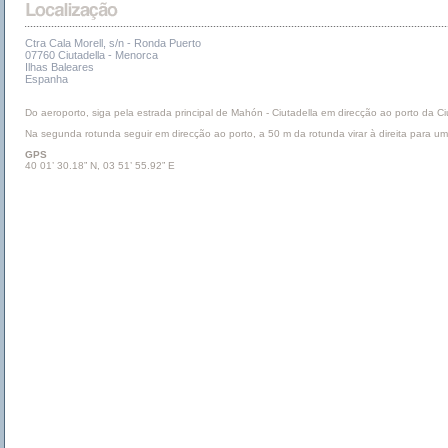
Ctra Cala Morell, s/n - Ronda Puerto
07760 Ciutadella - Menorca
Ilhas Baleares
Espanha
Do aeroporto, siga pela estrada principal de Mahón - Ciutadella em direcção ao porto da Ciu
Na segunda rotunda seguir em direcção ao porto, a 50 m da rotunda virar à direita para 
GPS
40 01’ 30.18” N, 03 51’ 55.92” E