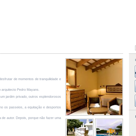
 desfrutar de momentos de tranquilidade e
do arquitecto Pedro Mayans.
e um jardim privado, outros esplendorosos
mo os passeios, a equitação e desportos
a de autor. Depois, porque não fazer uma