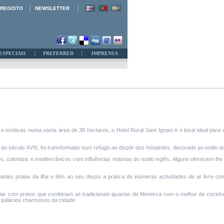
REGISTO
NEWSLETTER
ESPECIAIS
PREFERRED
IMPRENSA
e exóticas numa vasta área de 38 hectares, o Hotel Rural Sant Ignasi é o local ideal para
na do século XVIII, foi transformado num refúgio ao dispôr dos hóspedes, decorado ao estilo 
s, coloridos e mediterrânicos com influências notórias do estilo inglês. Alguns oferecem-lh
es praias da ilha e têm ao seu dispor a prática de inúmeras actividades de ar livre co
ciar com pratos que combinam as tradicionais iguarias de Menorca com o melhor da cozinh
os palácios charmosos da cidade.