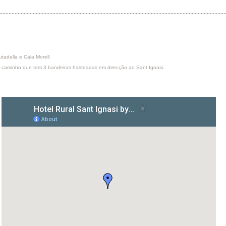
tadella e Cala Morell.
um caminho que tem 3 bandeiras hasteadas em direcção ao Sant Ignasi.